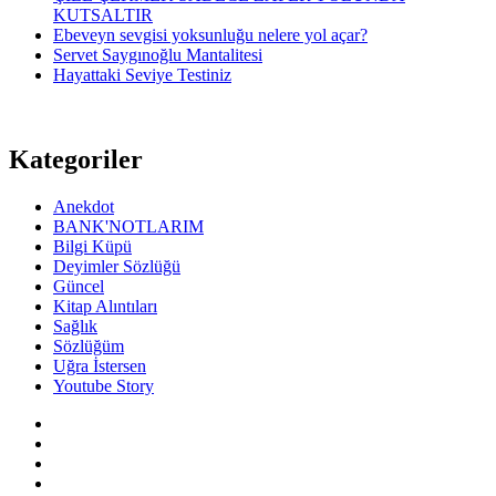
KUTSALTIR
Ebeveyn sevgisi yoksunluğu nelere yol açar?
Servet Saygınoğlu Mantalitesi
Hayattaki Seviye Testiniz
Kategoriler
Anekdot
BANK'NOTLARIM
Bilgi Küpü
Deyimler Sözlüğü
Güncel
Kitap Alıntıları
Sağlık
Sözlüğüm
Uğra İstersen
Youtube Story