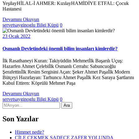
YeşilayHİLAL-İ AHMER: KızılayHAMİDİYE ETFAL: Çocuk
Hastanesi
Devamını Okuyun
servetsayginoglu
Bilgi Küpü
0
23 Ocak 2022
Osmanlı Devletindeki önemli bilim insanları kimlerdir?
İlk Rasathaneyi Kuran: Takiyüddin Mehmetİlk Başarılı Uçuş:
Hazarfen Ahmet Çelebiİlk Osmanlı Cerrahı: Sabuncuoğlu
Şerafettinİlk Resim Sergisini Açan: Şeker Ahmet Paşaİlk Modern
Bütçeyi Hazırlayan: Tarhuncu Ahmet Paşaİlk Kez Saraya Şartlarını
Kabul Ettiren: Köprülü Mehmet Paşa
Devamını Okuyun
servetsayginoglu
Bilgi Küpü
0
Son Yazılar
Himmet nedir?
ÇİLE ÇEKMEK SADECE ZAFER YOLUNDA