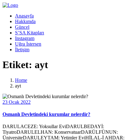
Anasayfa
Hakkımda
Güncel
S’SA Kitapları
Instagram
Uğra İstersen
İletişim
Etiket:
ayt
Home
ayt
23 Ocak 2022
Osmanlı Devletindeki kurumlar nelerdir?
DARULACEZE: Yoksullar EviDARULBEDAYİ:
TiyatroDARULELHAN: KonservatuarDARÜLFÜNUN:
ÜniversiteDARULEYTAM: Yetimler EviHİLAL-İ AHDAR: