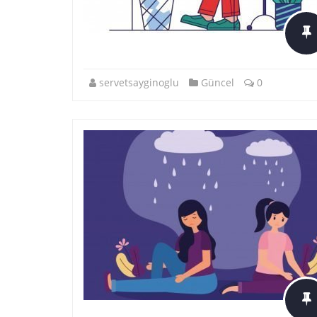
servetsayginoglu
Güncel
0