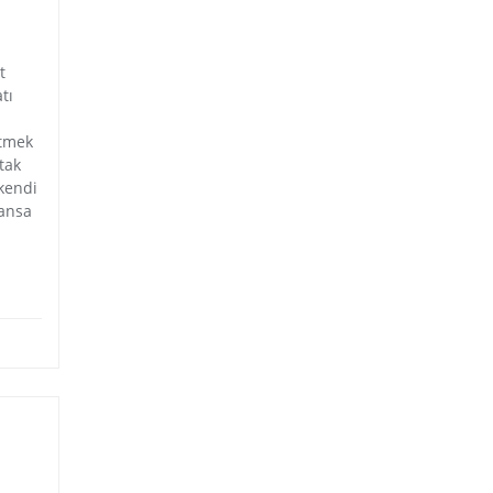
t
tı
etmek
tak
 kendi
şansa
ş