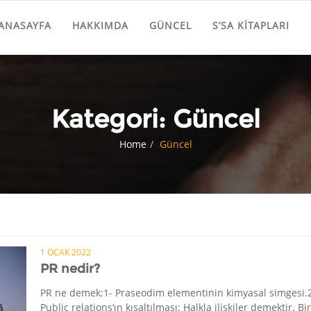
ANASAYFA
HAKKIMDA
GÜNCEL
S’SA KITAPLARI
Kategori:
Güncel
Home
Güncel
1 OCAK 2022
PR nedir?
PR ne demek:1- Praseodim elementinin kimyasal simgesi.
Public relations‘ın kısaltılması: Halkla ilişkiler demektir. Bir