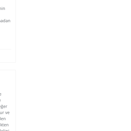
nin
lmadan
e
e
eğer
lur ve
den
ekten
elini