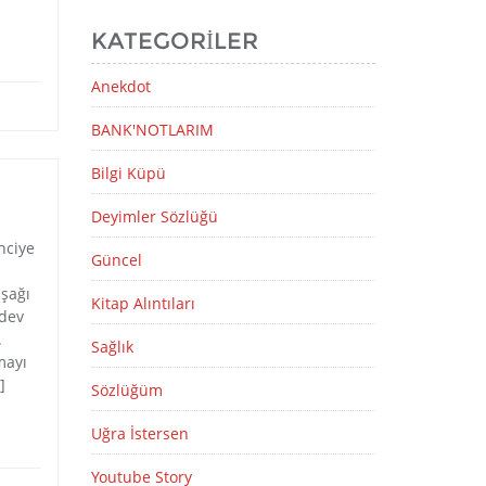
KATEGORILER
Anekdot
BANK'NOTLARIM
Bilgi Küpü
Deyimler Sözlüğü
nciye
Güncel
aşağı
Kitap Alıntıları
ödev
at.
Sağlık
mayı
]
Sözlüğüm
Uğra İstersen
Youtube Story