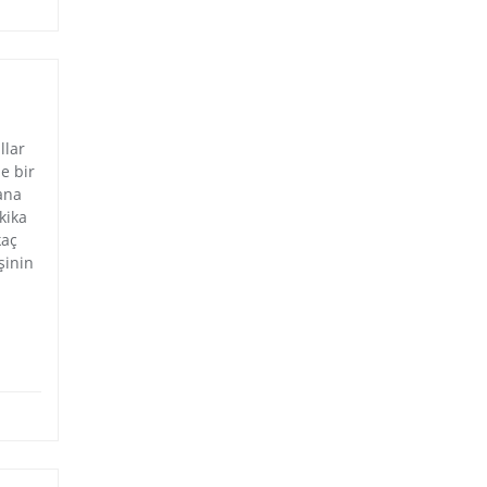
llar
e bir
ana
kika
kaç
şinin