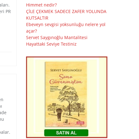
ları.
Himmet nedir?
eri PR
ÇİLE ÇEKMEK SADECE ZAFER YOLUNDA
KUTSALTIR
Ebeveyn sevgisi yoksunluğu nelere yol
açar?
Servet Saygınoğlu Mantalitesi
Hayattaki Seviye Testiniz
en
nı
lade
nu
alar.