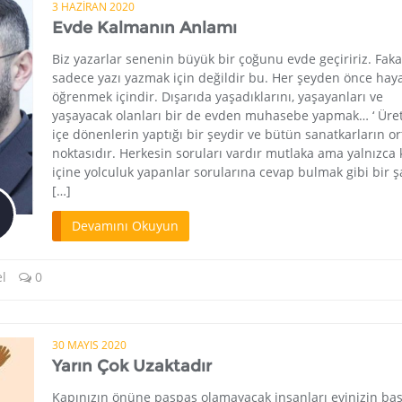
3 HAZIRAN 2020
Evde Kalmanın Anlamı
Biz yazarlar senenin büyük bir çoğunu evde geçiririz. Faka
sadece yazı yazmak için değildir bu. Her şeyden önce haya
öğrenmek içindir. Dışarıda yaşadıklarını, yaşayanları ve
yaşayacak olanları bir de evden muhasebe yapmak… ‘ Ür
içe dönenlerin yaptığı bir şeydir ve bütün sanatkarların or
noktasıdır. Herkesin soruları vardır mutlaka ama yalnızca
içine yolculuk yapanlar sorularına cevap bulmak gibi bir 
[…]
Devamını Okuyun
l
0
30 MAYIS 2020
Yarın Çok Uzaktadır
Kapınızın önüne paspas olamayacak insanları evinizin ba