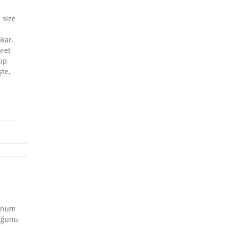
 size
akar.
aret
kıp
te,
konum
duğunu