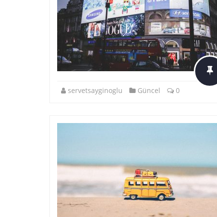
servetsayginoglu
Güncel
0