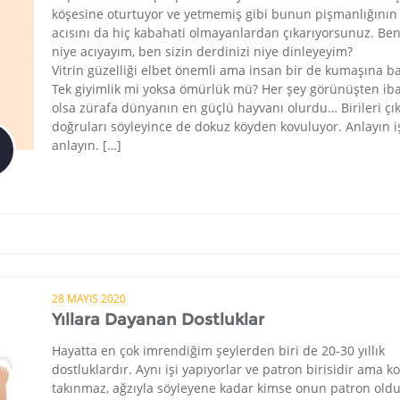
köşesine oturtuyor ve yetmemiş gibi bunun pişmanlığının
acısını da hiç kabahati olmayanlardan çıkarıyorsunuz. Ben
niye acıyayım, ben sizin derdinizi niye dinleyeyim?
Vitrin güzelliği elbet önemli ama insan bir de kumaşına b
Tek giyimlik mi yoksa ömürlük mü? Her şey görünüşten ib
olsa zürafa dünyanın en güçlü hayvanı olurdu… Birileri çı
doğruları söyleyince de dokuz köyden kovuluyor. Anlayın iş
anlayın. […]
28 MAYIS 2020
Yıllara Dayanan Dostluklar
Hayatta en çok imrendiğim şeylerden biri de 20-30 yıllık
dostluklardır. Aynı işi yapıyorlar ve patron birisidir ama 
takınmaz, ağzıyla söyleyene kadar kimse onun patron ol