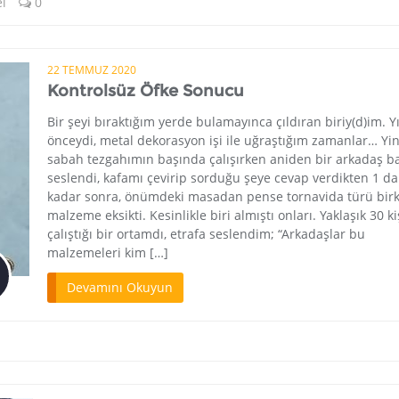
l
0
22 TEMMUZ 2020
Kontrolsüz Öfke Sonucu
Bir şeyi bıraktığım yerde bulamayınca çıldıran biriy(d)im. Yı
önceydi, metal dekorasyon işi ile uğraştığım zamanlar… Yin
sabah tezgahımın başında çalışırken aniden bir arkadaş b
seslendi, kafamı çevirip sorduğu şeye cevap verdikten 1 da
kadar sonra, önümdeki masadan pense tornavida türü bir
malzeme eksikti. Kesinlikle biri almıştı onları. Yaklaşık 30 ki
çalıştığı bir ortamdı, etrafa seslendim; “Arkadaşlar bu
malzemeleri kim […]
Devamını Okuyun