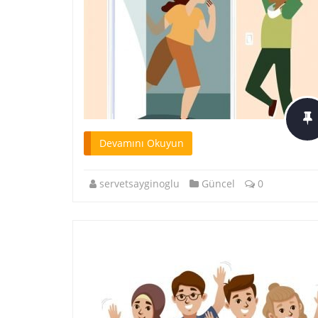
Devamını Okuyun
servetsayginoglu
Güncel
0