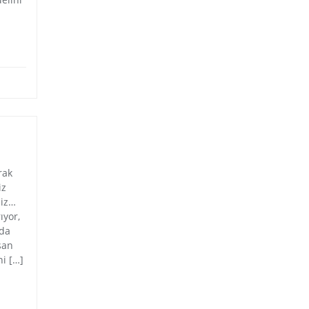
rak
iz
siz…
ıyor,
 da
san
i […]