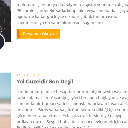
toplumun, şirketin ya da bölgenin algısını yönetme çalışma
PR cümle içinde: Bir şarkı, kitap, film veya sanata dair şeyl
ağınız ne kadar güçlüyse o kadar çabuk tanınmasını,
izlenmesini ya da satın alınmasını sağlarsınız.
Devamını Okuyun
11 EYLÜL 2020
Yol Güzeldir Son Değil
İçinde umut plan ve hesap barındıran hiçbir şeyin yaşark
tadını alamazsın. Yaşadığı şeyleri bir sona bağlayan ve ay
zamanda bir bunları sadece sonuyla hatırlayan insan ale
insandır. Bir iş yaparsa gözünü sonuna diktiği için sonu
görmeden rahat etmez. Yola çıksa yol bitsin diye oflayıp
puflayıp durur. Sevgili bulsa bir an önce evlenmek için çab
Bu ilişki evliliğe ulaşmadığı sürece […]