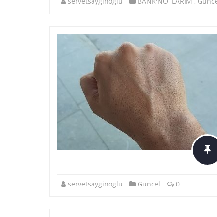
servetsayginoglu
BANK'NOTLARIM
,
Günce
servetsayginoglu
Güncel
0