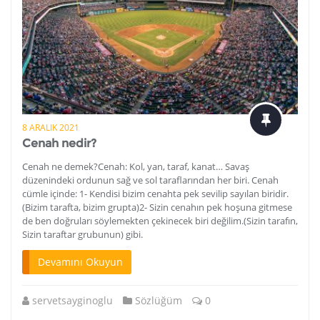
8 ARALIK 2021
Cenah nedir?
Cenah ne demek?Cenah: Kol, yan, taraf, kanat… Savaş
düzenindeki ordunun sağ ve sol taraflarından her biri. Cenah
cümle içinde: 1- Kendisi bizim cenahta pek sevilip sayılan biridir.
(Bizim tarafta, bizim grupta)2- Sizin cenahın pek hoşuna gitmese
de ben doğruları söylemekten çekinecek biri değilim.(Sizin tarafın,
Sizin taraftar grubunun) gibi.
Devamını Okuyun
servetsayginoglu
Sözlüğüm
0