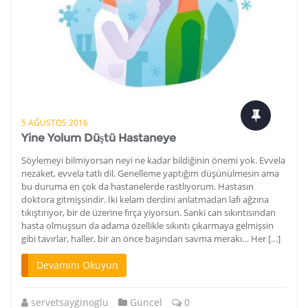
5 AĞUSTOS 2016
Yine Yolum Düştü Hastaneye
Söylemeyi bilmiyorsan neyi ne kadar bildiğinin önemi yok. Evvela
nezaket, evvela tatlı dil. Genelleme yaptığım düşünülmesin ama
bu duruma en çok da hastanelerde rastlıyorum. Hastasın
doktora gitmişsindir. İki kelam derdini anlatmadan lafı ağzına
tıkıştırıyor, bir de üzerine fırça yiyorsun. Sanki can sıkıntısından
hasta olmuşsun da adama özellikle sıkıntı çıkarmaya gelmişsin
gibi tavırlar, haller, bir an önce başından savma merakı… Her […]
Devamını Okuyun
servetsayginoglu
Güncel
0