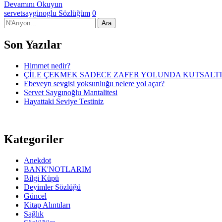
Devamını Okuyun
servetsayginoglu
Sözlüğüm
0
Son Yazılar
Himmet nedir?
ÇİLE ÇEKMEK SADECE ZAFER YOLUNDA KUTSALT
Ebeveyn sevgisi yoksunluğu nelere yol açar?
Servet Saygınoğlu Mantalitesi
Hayattaki Seviye Testiniz
Kategoriler
Anekdot
BANK'NOTLARIM
Bilgi Küpü
Deyimler Sözlüğü
Güncel
Kitap Alıntıları
Sağlık