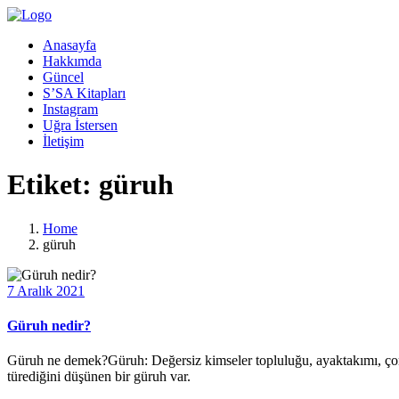
Anasayfa
Hakkımda
Güncel
S’SA Kitapları
Instagram
Uğra İstersen
İletişim
Etiket:
güruh
Home
güruh
7 Aralık 2021
Güruh nedir?
Güruh ne demek?Güruh: Değersiz kimseler topluluğu, ayaktakımı, çom
türediğini düşünen bir güruh var.