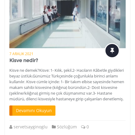
7 ARALIK 2021
Kisve nedir?
Kisve ne demek?Kisve: 1- Kılık, şekil.2- Hacıların Kâbe’de giydikleri
beyaz üstlük.Günümüz Türkçesinde çoğunlukla birinci anlamı
kullanılır. Kisve cümle içinde: 1- Bir takım elbise sayesinde hemen
makam sahibi kisvesine (kılığına) büründün.2- Dost kisvesine
(şekline/kılığına) girmiş ne çok düşmanımız var.3- Hastane
müdürü, dilenci kisvesiyle hastaneye girip çalışanları denetlemiş.
Devamını Okuyun
servetsayginoglu
Sözlüğüm
0