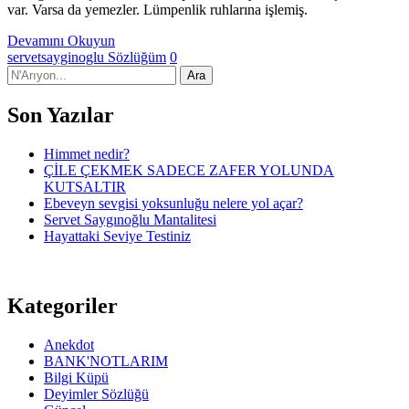
var. Varsa da yemezler. Lümpenlik ruhlarına işlemiş.
Devamını Okuyun
servetsayginoglu
Sözlüğüm
0
Son Yazılar
Himmet nedir?
ÇİLE ÇEKMEK SADECE ZAFER YOLUNDA
KUTSALTIR
Ebeveyn sevgisi yoksunluğu nelere yol açar?
Servet Saygınoğlu Mantalitesi
Hayattaki Seviye Testiniz
Kategoriler
Anekdot
BANK'NOTLARIM
Bilgi Küpü
Deyimler Sözlüğü