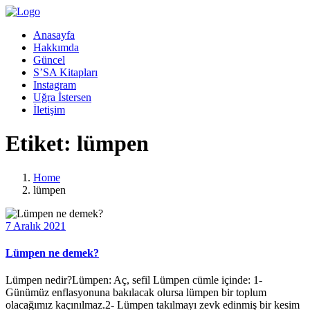
Anasayfa
Hakkımda
Güncel
S’SA Kitapları
Instagram
Uğra İstersen
İletişim
Etiket:
lümpen
Home
lümpen
7 Aralık 2021
Lümpen ne demek?
Lümpen nedir?Lümpen: Aç, sefil Lümpen cümle içinde: 1-
Günümüz enflasyonuna bakılacak olursa lümpen bir toplum
olacağımız kaçınılmaz.2- Lümpen takılmayı zevk edinmiş bir kesim