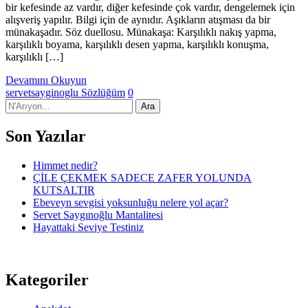
bir kefesinde az vardır, diğer kefesinde çok vardır, dengelemek için
alışveriş yapılır. Bilgi için de aynıdır. Aşıkların atışması da bir
münakaşadır. Söz duellosu. Münakaşa: Karşılıklı nakış yapma,
karşılıklı boyama, karşılıklı desen yapma, karşılıklı konuşma,
karşılıklı […]
Devamını Okuyun
servetsayginoglu
Sözlüğüm
0
Son Yazılar
Himmet nedir?
ÇİLE ÇEKMEK SADECE ZAFER YOLUNDA
KUTSALTIR
Ebeveyn sevgisi yoksunluğu nelere yol açar?
Servet Saygınoğlu Mantalitesi
Hayattaki Seviye Testiniz
Kategoriler