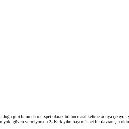
uğu gibi bunu da mü-spet olarak bölünce asıl kelime ortaya çıkıyor, yan
in yok, güven vermiyorsun.2- Kırk yılın başı müspet bir davranışın old