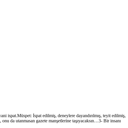
i ispat.Müspet: İspat edilmiş, deneylere dayandırılmış, teyit edilmiş,
u, onu da utanmasan gazete manşetlerine taşıyacaksın…3- Bir insanı