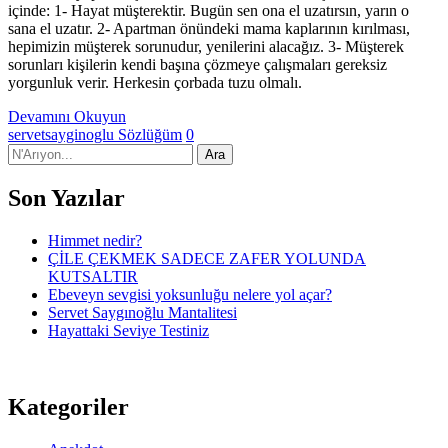
içinde: 1- Hayat müşterektir. Bugün sen ona el uzatırsın, yarın o
sana el uzatır. 2- Apartman önündeki mama kaplarının kırılması,
hepimizin müşterek sorunudur, yenilerini alacağız. 3- Müşterek
sorunları kişilerin kendi başına çözmeye çalışmaları gereksiz
yorgunluk verir. Herkesin çorbada tuzu olmalı.
Devamını Okuyun
servetsayginoglu
Sözlüğüm
0
Son Yazılar
Himmet nedir?
ÇİLE ÇEKMEK SADECE ZAFER YOLUNDA
KUTSALTIR
Ebeveyn sevgisi yoksunluğu nelere yol açar?
Servet Saygınoğlu Mantalitesi
Hayattaki Seviye Testiniz
Kategoriler