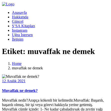
Anasayfa
Hakkımda
Güncel
S’SA Kitapları
Instagram
Uğra İstersen
İletişim
Etiket:
muvaffak ne demek
Home
muvaffak ne demek
12 Aralık 2021
Muvaffak ne demek?
Muvaffak nedir?Arapça kökenli bir kelimedir.Muvaffak: Başarılı,
başarılı olmuş, bir işi veya görevi hakkıyla yerine getirmiş.
Muvaffak cümle içinde: 1- Ne kadar çabaladıysak da zeytin yağı