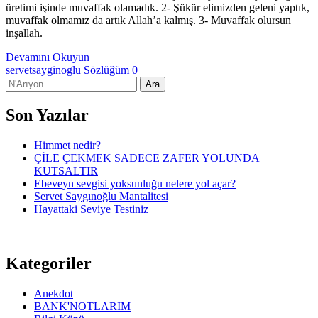
üretimi işinde muvaffak olamadık. 2- Şükür elimizden geleni yaptık,
muvaffak olmamız da artık Allah’a kalmış. 3- Muvaffak olursun
inşallah.
Devamını Okuyun
servetsayginoglu
Sözlüğüm
0
Son Yazılar
Himmet nedir?
ÇİLE ÇEKMEK SADECE ZAFER YOLUNDA
KUTSALTIR
Ebeveyn sevgisi yoksunluğu nelere yol açar?
Servet Saygınoğlu Mantalitesi
Hayattaki Seviye Testiniz
Kategoriler
Anekdot
BANK'NOTLARIM