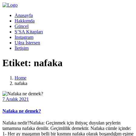
Anasayfa
Hakkımda
Güncel
S’SA Kitapları
Instagram
Uğra İstersen
İletişim
Etiket:
nafaka
Home
nafaka
7 Aralık 2021
Nafaka ne demek?
Nafaka nedir?Nafaka: Geçinmek için ihtiyaç duyulan şeylerin
tamamına nafaka denilir. Geçimlilik demektir. Nafaka cümle içinde:
1- Her ay maaşımın belli bir kısmını nafaka olarak boşandığım eşime