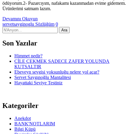
ödüyorum.2- Pazarcıyım, nafakamı kazanmadan evime gidemem.
Ürünlerimi satmam lazım.
Devamını Okuyun
servetsayginoglu
Sözlüğüm
0
Son Yazılar
Himmet nedir?
ÇİLE ÇEKMEK SADECE ZAFER YOLUNDA
KUTSALTIR
Ebeveyn sevgisi yoksunluğu nelere yol açar?
Servet Saygınoğlu Mantalitesi
Hayattaki Seviye Testiniz
Kategoriler
Anekdot
BANK'NOTLARIM
Bilgi Küpü