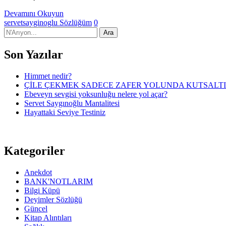
Devamını Okuyun
servetsayginoglu
Sözlüğüm
0
Son Yazılar
Himmet nedir?
ÇİLE ÇEKMEK SADECE ZAFER YOLUNDA KUTSALT
Ebeveyn sevgisi yoksunluğu nelere yol açar?
Servet Saygınoğlu Mantalitesi
Hayattaki Seviye Testiniz
Kategoriler
Anekdot
BANK'NOTLARIM
Bilgi Küpü
Deyimler Sözlüğü
Güncel
Kitap Alıntıları