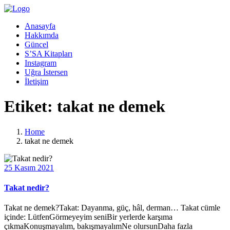
Anasayfa
Hakkımda
Güncel
S’SA Kitapları
Instagram
Uğra İstersen
İletişim
Etiket:
takat ne demek
Home
takat ne demek
25 Kasım 2021
Takat nedir?
Takat ne demek?Takat: Dayanma, güç, hâl, derman… Takat cümle
içinde: LütfenGörmeyeyim seniBir yerlerde karşıma
çıkmaKonuşmayalım, bakışmayalımNe olursunDaha fazla