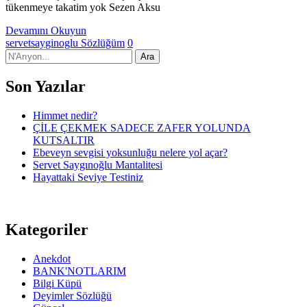
tükenmeye takatim yok Sezen Aksu
Devamını Okuyun
servetsayginoglu
Sözlüğüm
0
Son Yazılar
Himmet nedir?
ÇİLE ÇEKMEK SADECE ZAFER YOLUNDA
KUTSALTIR
Ebeveyn sevgisi yoksunluğu nelere yol açar?
Servet Saygınoğlu Mantalitesi
Hayattaki Seviye Testiniz
Kategoriler
Anekdot
BANK'NOTLARIM
Bilgi Küpü
Deyimler Sözlüğü