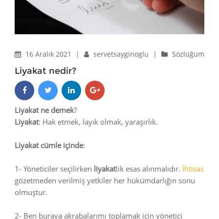
16 Aralık 2021
|
servetsayginoglu
|
Sözlüğüm
Liyakat nedir?
Liyakat ne demek
?
Liyakat
: Hak etmek, layık olmak, yaraşırlık.
Liyakat cümle içinde
:
1- Yöneticiler seçilirken
liyakat
lık esas alınmalıdır.
İhtisas
gözetmeden verilmiş yetkiler her hükümdarlığın sonu
olmuştur.
2- Ben buraya akrabalarımı toplamak için yönetici