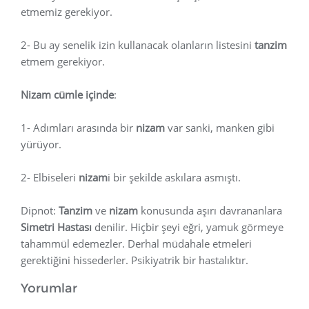
etmemiz gerekiyor.
2- Bu ay senelik izin kullanacak olanların listesini
tanzim
etmem gerekiyor.
Nizam cümle içinde
:
1- Adımları arasında bir
nizam
var sanki, manken gibi
yürüyor.
2- Elbiseleri
nizam
i bir şekilde askılara asmıştı.
Dipnot:
Tanzim
ve
nizam
konusunda aşırı davrananlara
Simetri Hastası
denilir. Hiçbir şeyi eğri, yamuk görmeye
tahammül edemezler. Derhal müdahale etmeleri
gerektiğini hissederler. Psikiyatrik bir hastalıktır.
Yorumlar