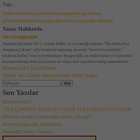
Tags :
bizim sevmemiz lazım
bizim tanışmamız lazım
sana
güvenmiştim
servet saygınoğlu
servet saygınoğlu kitapları
Yazar Hakkında
servetsayginoglu
Yazarlık hayatına 2011 yılında Kafka’ya hayranlığı üzerine “Bir Kafes Kuş
Aramaya Çıkmış” adlı kitabıyla başlamış, şu anda “Sana Güvenmiştim”
kitabına kadar 7 eser yayımlamıştır. Saygınoğlu, şu anda kişisel ve toplumsal
konular üzerine hem yazılı hem de video türü içerikleri üretip sunmaktadır.
İnsandan Her Şey Beklenir
Yazı
Tabela ‘nın Günlük Hayatımızdaki Etkisi Nedir?
gezinmesi
Son Yazılar
Himmet nedir?
ÇİLE ÇEKMEK SADECE ZAFER YOLUNDA KUTSALTIR
Ebeveyn sevgisi yoksunluğu nelere yol açar?
Servet Saygınoğlu Mantalitesi
Hayattaki Seviye Testiniz