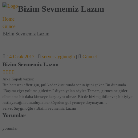
Bizim Sevmemiz Lazım
Home
Güncel
Bizim Sevmemiz Lazım
14 Ocak 2017
|
servetsayginoglu
|
Güncel
Bizim Sevmemiz Lazım
Arka Kapak yazısı:
Bin hatasını affettiğin, pul kadar kusurunda senin ipini çeker. Bu durumda
“Başımı eğer yoluma giderim.” diyen yalan söyler. Tamam, gitmesine gider
elbet ama bir daha kimseye karşı aynı olmaz. Bir de bizim gibiler var, bir iyiye
rastlayacağım umuduyla her köşeden gol yemeye doymayan…
Servet Saygınoğlu / Bizim Sevmemiz Lazım
Yorumlar
yorumlar