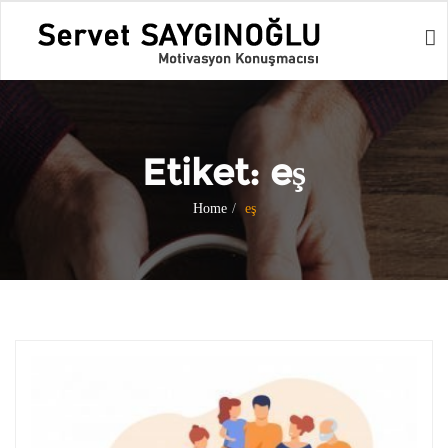
Etiket:
eş
Home
eş