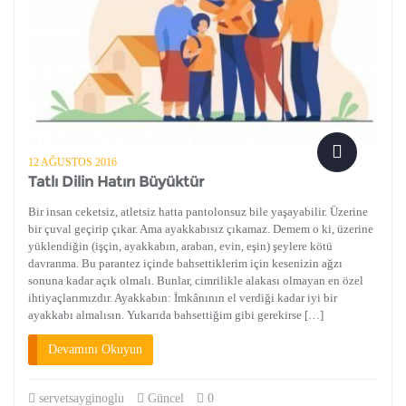
12 AĞUSTOS 2016
Tatlı Dilin Hatırı Büyüktür
Bir insan ceketsiz, atletsiz hatta pantolonsuz bile yaşayabilir. Üzerine
bir çuval geçirip çıkar. Ama ayakkabısız çıkamaz. Demem o ki, üzerine
yüklendiğin (işçin, ayakkabın, araban, evin, eşin) şeylere kötü
davranma. Bu parantez içinde bahsettiklerim için kesenizin ağzı
sonuna kadar açık olmalı. Bunlar, cimrilikle alakası olmayan en özel
ihtiyaçlarımızdır. Ayakkabın: İmkânının el verdiği kadar iyi bir
ayakkabı almalısın. Yukarıda bahsettiğim gibi gerekirse […]
Devamını Okuyun
servetsayginoglu
Güncel
0