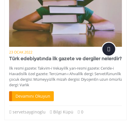
23 OCAK 2022
Türk edebiyatında ilk gazete ve dergiler nelerdir?
İlk resmi gazete: Takvim-i Vekayiİlk yarı-resmi gazete: Ceride-i
Havadisİlk özel gazete: Tercüman-ı Ahvalİlk dergi: Servetifünunİlk
çocuk dergisi: Mümeyyizİlk mizah dergisi: DiyojenEn uzun ömürlü
dergi: Varlık
Devamını Okuyun
servetsayginoglu
Bilgi Küpü
0