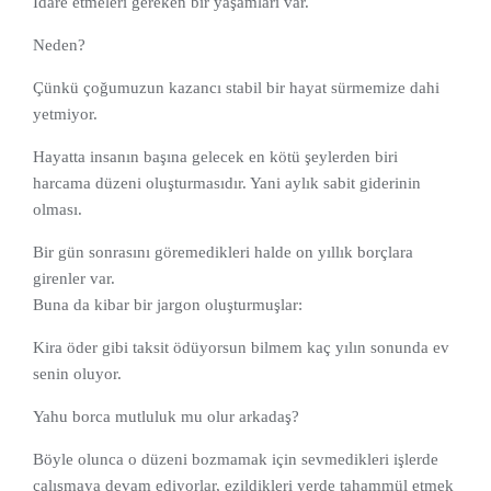
İdare etmeleri gereken bir yaşamları var.
Neden?
Çünkü çoğumuzun kazancı stabil bir hayat sürmemize dahi
yetmiyor.
Hayatta insanın başına gelecek en kötü şeylerden biri
harcama düzeni oluşturmasıdır. Yani aylık sabit giderinin
olması.
Bir gün sonrasını göremedikleri halde on yıllık borçlara
girenler var.
Buna da kibar bir jargon oluşturmuşlar:
Kira öder gibi taksit ödüyorsun bilmem kaç yılın sonunda ev
senin oluyor.
Yahu borca mutluluk mu olur arkadaş?
Böyle olunca o düzeni bozmamak için sevmedikleri işlerde
çalışmaya devam ediyorlar, ezildikleri yerde tahammül etmek