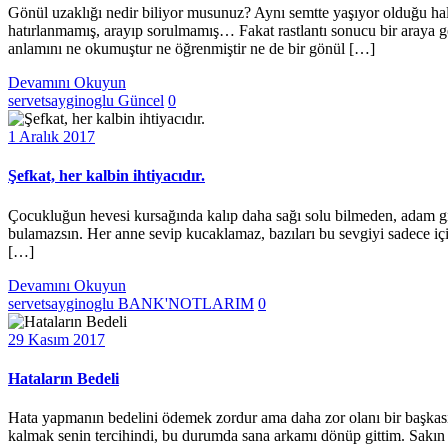
Gönül uzaklığı nedir biliyor musunuz? Aynı semtte yaşıyor olduğu ha
hatırlanmamış, arayıp sorulmamış… Fakat rastlantı sonucu bir araya g
anlamını ne okumuştur ne öğrenmiştir ne de bir gönül […]
Devamını Okuyun
servetsayginoglu
Güncel
0
1 Aralık 2017
Şefkat, her kalbin ihtiyacıdır.
Çocukluğun hevesi kursağında kalıp daha sağı solu bilmeden, adam gibi 
bulamazsın. Her anne sevip kucaklamaz, bazıları bu sevgiyi sadece iç
[…]
Devamını Okuyun
servetsayginoglu
BANK'NOTLARIM
0
29 Kasım 2017
Hataların Bedeli
Hata yapmanın bedelini ödemek zordur ama daha zor olanı bir başkasın
kalmak senin tercihindi, bu durumda sana arkamı dönüp gittim. Sak