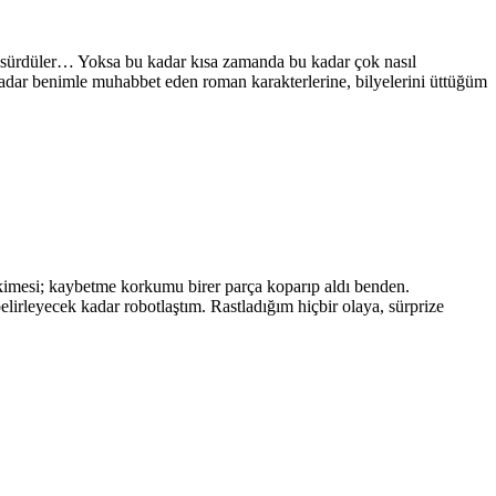
sefa sürdüler… Yoksa bu kadar kısa zamanda bu kadar çok nasıl
kadar benimle muhabbet eden roman karakterlerine, bilyelerini üttüğüm
skimesi; kaybetme korkumu birer parça koparıp aldı benden.
rleyecek kadar robotlaştım. Rastladığım hiçbir olaya, sürprize