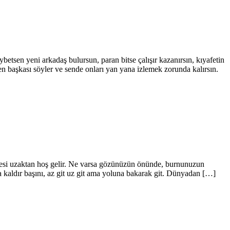
tsen yeni arkadaş bulursun, paran bitse çalışır kazanırsın, kıyafetin
sen başkası söyler ve sende onları yan yana izlemek zorunda kalırsın.
 sesi uzaktan hoş gelir. Ne varsa gözünüzün önünde, burnunuzun
a kaldır başını, az git uz git ama yoluna bakarak git. Dünyadan […]