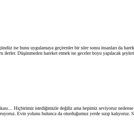
üz ise bunu uygulamaya geçirenler bir süre sonra insanları da harekete
oğru ilerler. Düşünmeden hareket etmek ise geceler boyu yapılacak şeyl
başkası… Hiçbirimiz istediğimizle değiliz ama hepimiz seviyoruz nede
 duruyoruz. Evin yolunu bulunca da oturduğumuz yerde sızıp kalıyoruz