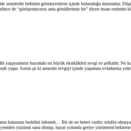
lde senelerdir birbirini görmeyenlerin içinde bulunduğu durumdur. Düş
elince de “görüşemiyoruz ama gönüllerimiz bir” diyen insan emimim ki s
yaşayanların hayattaki en büyük eksiklikleri sevgi ve şefkattir. Ne kad
inde yaşar. Sorun şu ki annenin sevgiyi içinde yaşaması evlatlarına ye
ın hatasının bedelini ödemek… Bir de en beteri vardır; telafisi olmaya
ın yeniden yüzümü sana dönüp, hayat yolunda geriye yürümemi bekleme