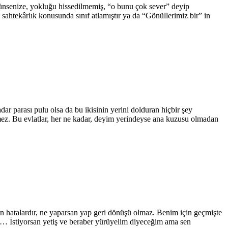
ünsenize, yokluğu hissedilmemiş, “o bunu çok sever” deyip
ahtekârlık konusunda sınıf atlamıştır ya da “Gönüllerimiz bir” in
ar parası pulu olsa da bu ikisinin yerini dolduran hiçbir şey
tmez. Bu evlatlar, her ne kadar, deyim yerindeyse ana kuzusu olmadan
n hatalardır, ne yaparsan yap geri dönüşü olmaz. Benim için geçmişte
… İstiyorsan yetiş ve beraber yürüyelim diyeceğim ama sen