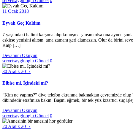
servetsayginoglu
Güncel
0
11 Ocak 2018
Eyvah Geç Kaldım
7 yaşımdaki halimi karşıma alıp konuşma şansım olsa ona aynen şunları
eskirse yenisini alırsın, ama zamanı geri alamazsın. Olur da birini se
Kalp […]
Devamını Okuyun
servetsayginoglu
Güncel
0
30 Aralık 2017
Elbise mi, İçindeki mi?
“Kim ne yapmış?” diye telefon ekranına bakmaktan çevremizde olup bi
dibindedir etrafınıza bakın. Başını eğmek, bir tek yüz kızartıcı suç 
Devamını Okuyun
servetsayginoglu
Güncel
0
20 Aralık 2017