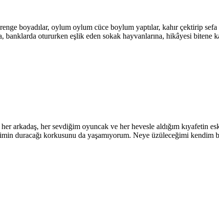
ürlü renge boyadılar, oylum oylum cüce boylum yaptılar, kahır çektirip 
, banklarda otururken eşlik eden sokak hayvanlarına, hikâyesi bitene 
 her arkadaş, her sevdiğim oyuncak ve her hevesle aldığım kıyafetin e
lbimin duracağı korkusunu da yaşamıyorum. Neye üzüleceğimi kendim beli